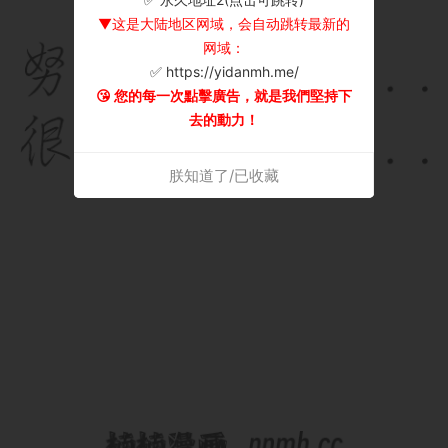
▼这是大陆地区网域，会自动跳转最新的
网域：
✅ https://yidanmh.me/
😘 您的每一次點擊廣告，就是我們堅持下
去的動力！
朕知道了/已收藏