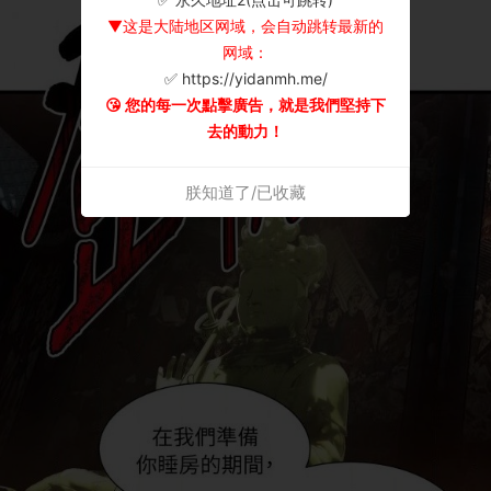
▼这是大陆地区网域，会自动跳转最新的
网域：
✅ https://yidanmh.me/
😘 您的每一次點擊廣告，就是我們堅持下
去的動力！
朕知道了/已收藏