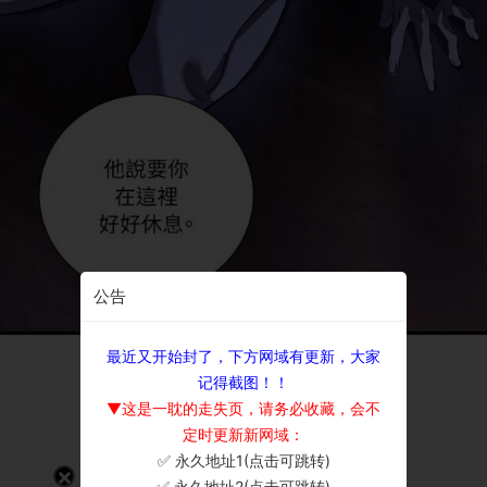
公告
最近又开始封了，下方网域有更新，大家
记得截图！！
▼这是一耽的走失页，请务必收藏，会不
定时更新新网域：
✅ 永久地址1(点击可跳转)
×
✅ 永久地址2(点击可跳转)