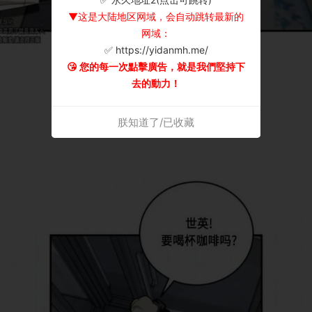
▼这是大陆地区网域，会自动跳转最新的
网域：
✅ https://yidanmh.me/
😘 您的每一次點擊廣告，就是我們堅持下
去的動力！
朕知道了/已收藏