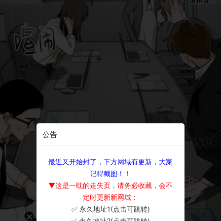
公告
最近又开始封了，下方网域有更新，大家
记得截图！！
▼这是一耽的走失页，请务必收藏，会不
定时更新新网域：
✅ 永久地址1(点击可跳转)
×
✅ 永久地址2(点击可跳转)