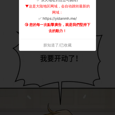
▼这是大陆地区网域，会自动跳转最新的
网域：
✅ https://yidanmh.me/
😘 您的每一次點擊廣告，就是我們堅持下
去的動力！
朕知道了/已收藏