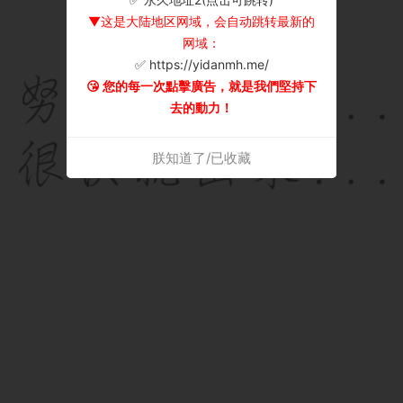
▼这是大陆地区网域，会自动跳转最新的
网域：
✅ https://yidanmh.me/
😘 您的每一次點擊廣告，就是我們堅持下
去的動力！
朕知道了/已收藏