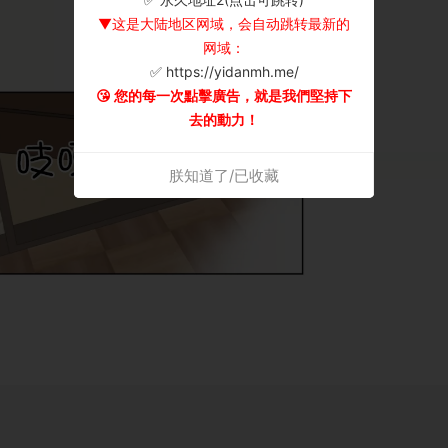
▼这是大陆地区网域，会自动跳转最新的
网域：
✅ https://yidanmh.me/
😘 您的每一次點擊廣告，就是我們堅持下
去的動力！
朕知道了/已收藏