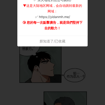
▼这是大陆地区网域，会自动跳转最新的
网域：
✅ https://yidanmh.me/
😘 您的每一次點擊廣告，就是我們堅持下
去的動力！
朕知道了/已收藏