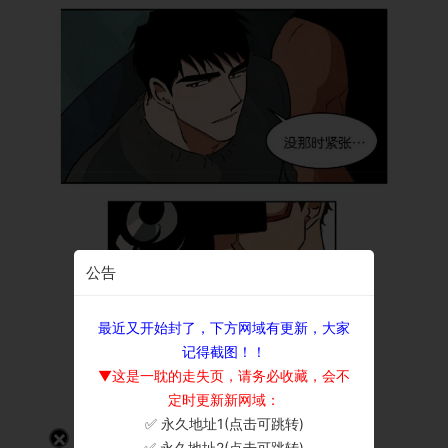
公告
最近又开始封了，下方网域有更新，大家
记得截图！！
▼这是一耽的走失页，请务必收藏，会不
定时更新新网域：
✅ 永久地址1(点击可跳转)
×
✅ 永久地址2(点击可跳转)