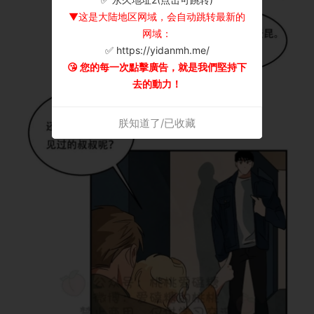
▼这是大陆地区网域，会自动跳转最新的
网域：
✅ https://yidanmh.me/
😘 您的每一次點擊廣告，就是我們堅持下
去的動力！
朕知道了/已收藏