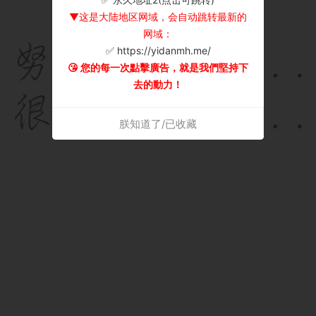
▼这是大陆地区网域，会自动跳转最新的
网域：
✅ https://yidanmh.me/
😘 您的每一次點擊廣告，就是我們堅持下
去的動力！
朕知道了/已收藏