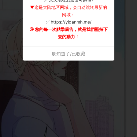
▼这是大陆地区网域，会自动跳转最新的
网域：
✅ https://yidanmh.me/
😘 您的每一次點擊廣告，就是我們堅持下
去的動力！
朕知道了/已收藏