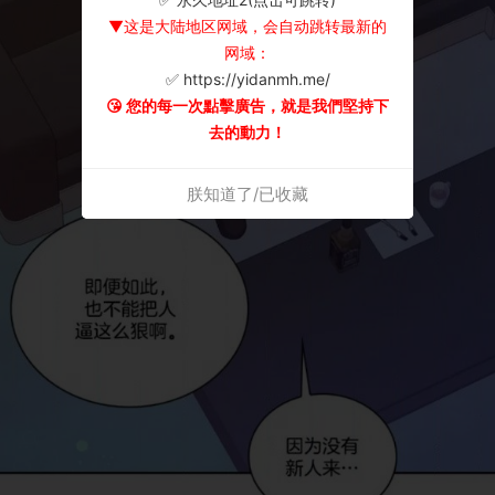
▼这是大陆地区网域，会自动跳转最新的
网域：
✅ https://yidanmh.me/
😘 您的每一次點擊廣告，就是我們堅持下
去的動力！
朕知道了/已收藏