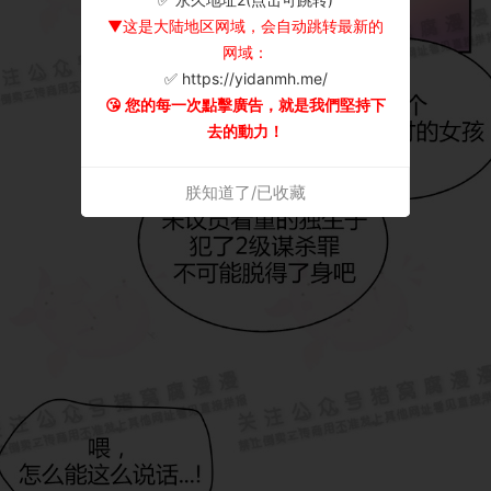
▼这是大陆地区网域，会自动跳转最新的
网域：
✅ https://yidanmh.me/
😘 您的每一次點擊廣告，就是我們堅持下
去的動力！
朕知道了/已收藏