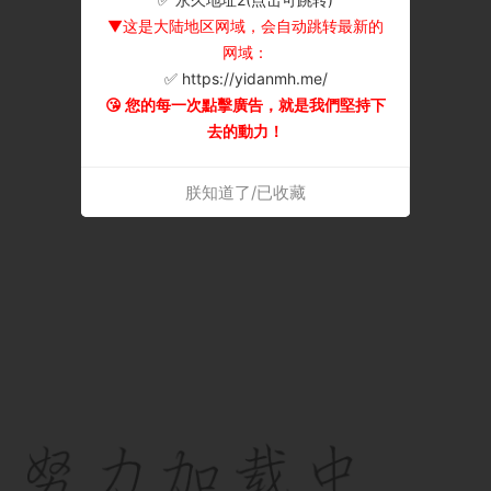
▼这是大陆地区网域，会自动跳转最新的
网域：
✅ https://yidanmh.me/
😘 您的每一次點擊廣告，就是我們堅持下
去的動力！
朕知道了/已收藏