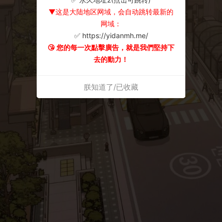
▼这是大陆地区网域，会自动跳转最新的
网域：
✅ https://yidanmh.me/
😘 您的每一次點擊廣告，就是我們堅持下
去的動力！
朕知道了/已收藏