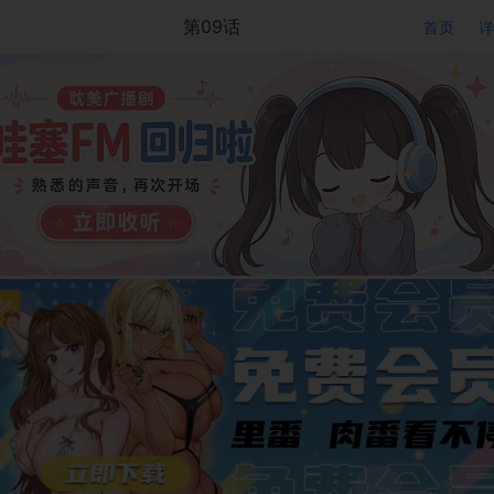
第09话
首页
详