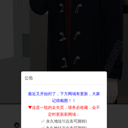
公告
最近又开始封了，下方网域有更新，大家
记得截图！！
▼这是一耽的走失页，请务必收藏，会不
定时更新新网域：
✅ 永久地址1(点击可跳转)
×
✅ 永久地址2(点击可跳转)