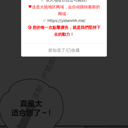
▼这是大陆地区网域，会自动跳转最新的
网域：
✅ https://yidanmh.me/
😘 您的每一次點擊廣告，就是我們堅持下
去的動力！
朕知道了/已收藏