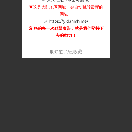
▼这是大陆地区网域，会自动跳转最新的
网域：
✅ https://yidanmh.me/
😘 您的每一次點擊廣告，就是我們堅持下
去的動力！
朕知道了/已收藏