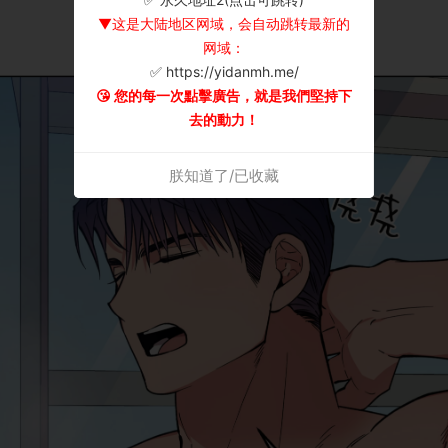
▼这是大陆地区网域，会自动跳转最新的
网域：
✅ https://yidanmh.me/
😘 您的每一次點擊廣告，就是我們堅持下
去的動力！
朕知道了/已收藏