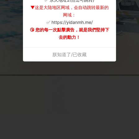
▼这是大陆地区网域，会自动跳转最新的
网域：
✅ https://yidanmh.me/
😘 您的每一次點擊廣告，就是我們堅持下
去的動力！
朕知道了/已收藏