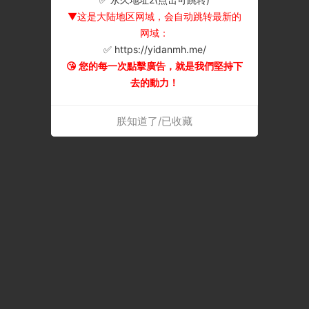
▼这是大陆地区网域，会自动跳转最新的
网域：
✅ https://yidanmh.me/
😘 您的每一次點擊廣告，就是我們堅持下
去的動力！
朕知道了/已收藏