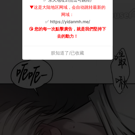
▼这是大陆地区网域，会自动跳转最新的
网域：
✅ https://yidanmh.me/
😘 您的每一次點擊廣告，就是我們堅持下
去的動力！
朕知道了/已收藏