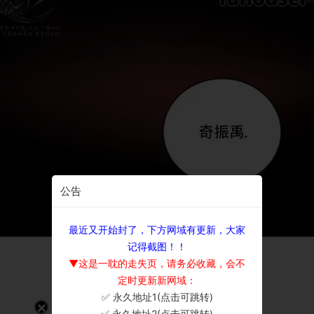
公告
最近又开始封了，下方网域有更新，大家
记得截图！！
▼这是一耽的走失页，请务必收藏，会不
定时更新新网域：
✅ 永久地址1(点击可跳转)
×
✅ 永久地址2(点击可跳转)