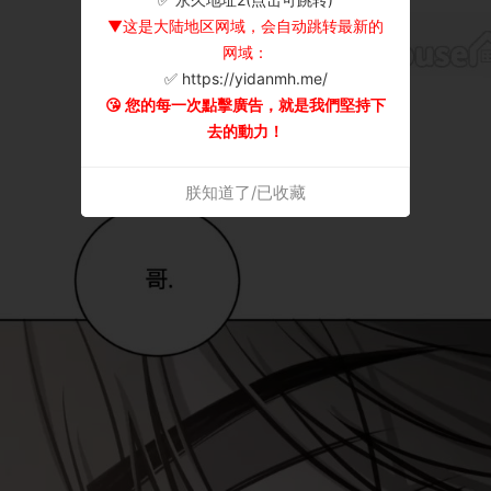
▼这是大陆地区网域，会自动跳转最新的
网域：
✅ https://yidanmh.me/
😘 您的每一次點擊廣告，就是我們堅持下
去的動力！
朕知道了/已收藏