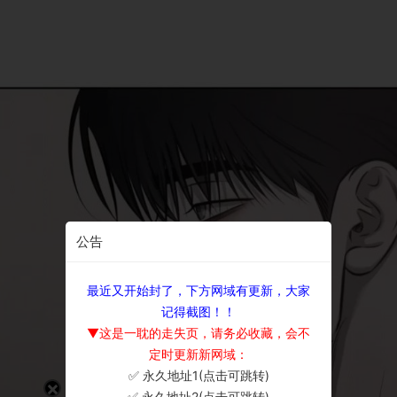
公告
最近又开始封了，下方网域有更新，大家
记得截图！！
▼这是一耽的走失页，请务必收藏，会不
定时更新新网域：
✅ 永久地址1(点击可跳转)
×
✅ 永久地址2(点击可跳转)