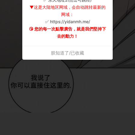
▼这是大陆地区网域，会自动跳转最新的
网域：
✅ https://yidanmh.me/
😘 您的每一次點擊廣告，就是我們堅持下
去的動力！
朕知道了/已收藏