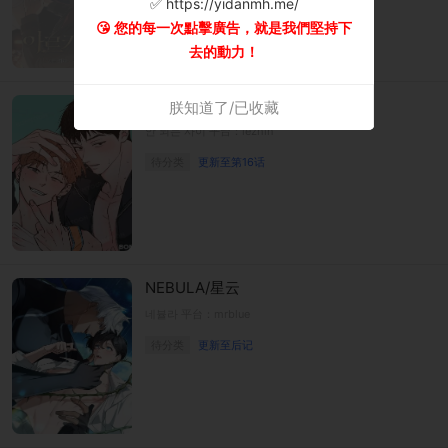
✅ https://yidanmh.me/
😘 您的每一次點擊廣告，就是我們堅持下
去的動力！
不可以的关系
朕知道了/已收藏
안 되는 사이 平台：lezhin
待分类
更新至第16话
NEBULA/星云
네뷸라 平台：mrblue
待分类
更新至后记