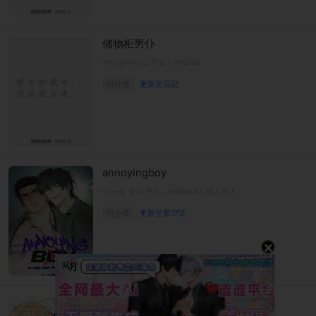
储物柜男仆
캐비넷메이드 平台：mrblue
待分类
更新至后记
annoyingboy
어노잉 보이 平台：ridibooks 烦人的人
待分类
更新至第17话
×
本命同居30天【无码】