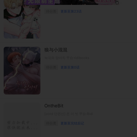
최애와 한 달 살기 疗愈系实境综艺《欧洲生活30天》。新人演员廷园，竟然在自己的首档固定综艺里，迎面撞上了他此生最爱的偶像权海云。
待分类
更新至第23话
狼与小混混
늑대와 양아치 平台:ridibooks
待分类
更新至第0话
OntheBit
[ootd 단편선] 온 더 빗 平台:Ridi
待分类
更新至完结后记