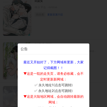
Rack
래크 平台：mrblue
待分类
更新至第11话
转学生想吃
公告
전학생은 먹고 싶어 平台：kakaowebtoon/kakaopage
待分类
更新至第11话
最近又开始封了，下方网域有更新，大家
记得截图！！
▼这是一耽的走失页，请务必收藏，会不
定时更新新网域：
✅ 永久地址1(点击可跳转)
×
Arcadia
✅ 永久地址2(点击可跳转)
아르카디아 平台：ridibooks
▼这是大陆地区网域，会自动跳转最新的
网域：
待分类
更新至第10话