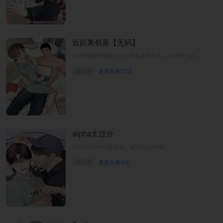
近距离邻居【无码】
[真不懂这种东西为什么排名会这么高，不就是个处男的妄想故事吗？]
待分类
更新至第12话
alpha太过分
[성비단] 러트 앤 히트、알파가 너무해
待分类
更新至第5话