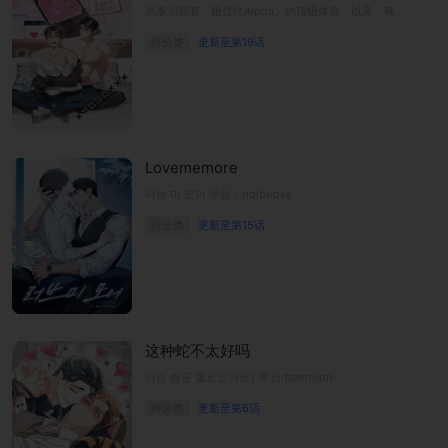
禹泰润拥有「极优性Alpha」的顶级体质，以及「韩西集团继承人」的强大头衔。某天，泰润跟他的儿时玩伴道玹一起遭到绑架，被囚禁在纯白的房间里。
待分类
更新至第19话
Lovememore
러브 미 모어 平台：ridibooks
待分类
更新至第15话
这种蛇不太好吗
이런 뱀은 별로인가요? 平台:bomtoon
待分类
更新至第6话