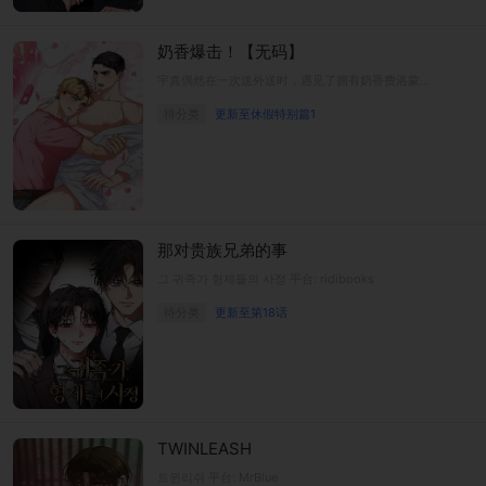
奶香爆击！【无码】
宇真偶然在一次送外送时，遇见了拥有奶香费洛蒙的Omega宥赫。因为宥赫突然进入发情期，两人不得不(!)一起度过了一晚。但是，身为男人的宥赫，胸部却流出了某种香甜的液体…?「这该不会…是奶吧？」
待分类
更新至休假特别篇1
那对贵族兄弟的事
그 귀족가 형제들의 사정 平台: ridibooks
待分类
更新至第18话
TWINLEASH
트윈리쉬 平台: MrBlue