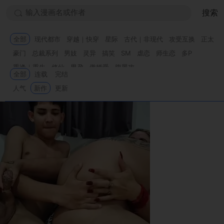
搜索
全部
现代都市
穿越｜快穿
星际
古代｜非现代
攻受互换
正太
豪门
总裁系列
男妓
灵异
搞笑
SM
虐恋
师生恋
多P
重逢｜重生
修仙
男孕
傲娇受
腹黑攻
全部
连载
完结
点击加载更多
人气
新作
更新