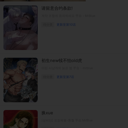
请留意合约条款!
계약 조항에 유의하세요 平台：MrBlue
待分类
更新至第10话
初生new犊不怕old虎
어린 사냥개와 늙은 범 平台：mrblue
待分类
更新至第7话
换xue
[성비단] 오장육봉-환혈 平台:MrBlue