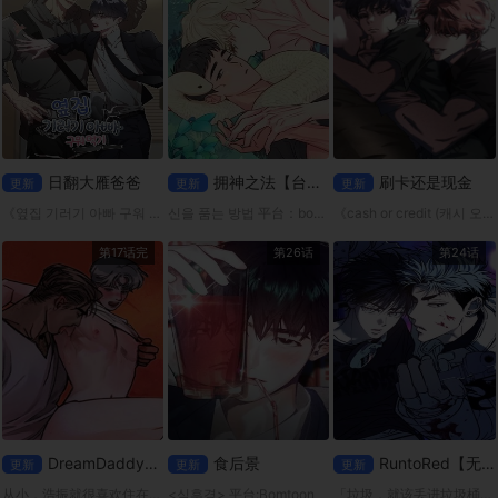
日翻大雁爸爸
拥神之法【台版无码】
刷卡还是现金
更新
更新
更新
《옆집 기러기 아빠 구워 먹기》 平台：mrblue 大屌体操大学生x一个挑剔敏感的已婚男人。
신을 품는 방법 平台：bomtoon 父母过世后台宣就在爷爷的养育下长大，温柔的爷爷也因为年纪大，健康逐渐恶化而住进了医院。 台宣独自扛着昂贵的医疗费用，在认识的大哥帮助下靠着各种打工度日。
《cash or credit (캐시 오어 크레딧)》 狱警X犯人 某黑手党组织的"稀世骗子之吻"。 随着警方的侦查范围不断缩小，他们的避难地点正是监狱。 然而，当他引起了监狱之王、「臭名昭
第17话完
第26话
第24话
DreamDaddy【无码】
食后景
RuntoRed【无码】
更新
更新
更新
从小，浩振就很喜欢住在隔壁、总是对他很温柔的吉太叔叔。而那份依赖，也随着年岁渐长，悄悄变成了无法说出口的爱恋。
<식후경> 平台:Bomtoon
「垃圾，就该丢进垃圾桶。那是最便宜、也最简单的方法。」