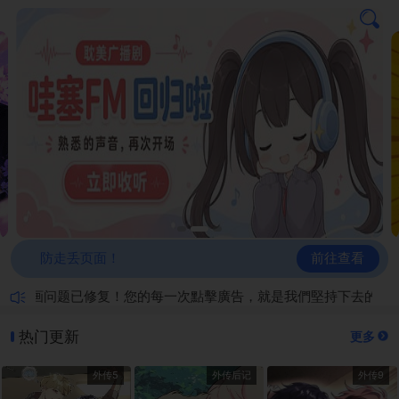
前往查看
防走丢页面！
漫画问题已修复！您的每一次點擊廣告，就是我們堅持下去的動力！
热门更新
更多
外传5
外传后记
外传9