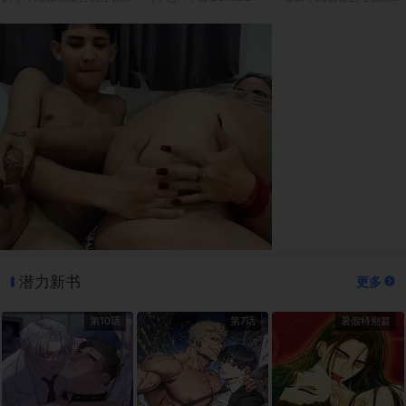
潜力新书
更多
第10话
第7话
暑假特别篇