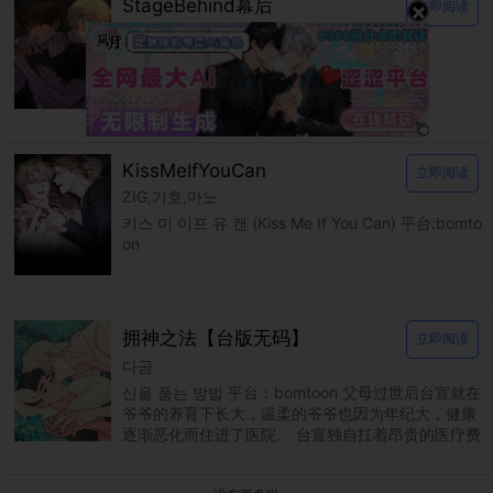
StageBehind幕后
×
立即阅读
김건수
스테이지 비하인드 平台：bomtoon
KissMeIfYouCan
立即阅读
ZIG,기호,마노
키스 미 이프 유 캔 (Kiss Me If You Can) 平台:bomto
on
拥神之法【台版无码】
立即阅读
다곰
신을 품는 방법 平台：bomtoon 父母过世后台宣就在
爷爷的养育下长大，温柔的爷爷也因为年纪大，健康
逐渐恶化而住进了医院。 台宣独自扛着昂贵的医疗费
用，在认识的大哥帮助下靠着各种打工度日。