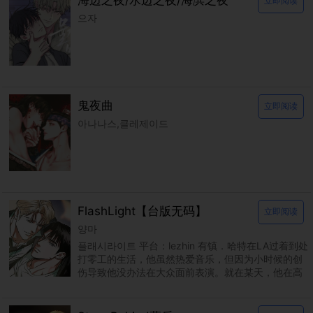
海边之夜/水边之夜/海滨之夜
立即阅读
으자
鬼夜曲
立即阅读
아나나스,클레제이드
FlashLight【台版无码】
立即阅读
양마
플래시라이트 平台：lezhin 有镇．哈特在LA过着到处
打零工的生活，他虽然热爱音乐，但因为小时候的创
伤导致他没办法在大众面前表演。就在某天，他在高
阶饭店的厕所里被当红巨星艾伦．丹尼尔．杭特撞