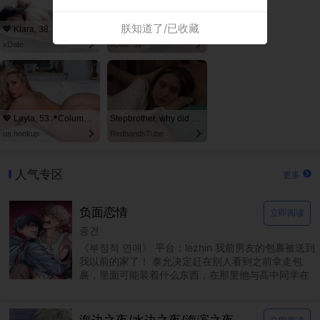
朕知道了/已收藏
💖 Klara, 38📍Columbus
💄 Nora, 56📍Columbus
xDate
xDate.us
💖 Layla, 53📍Columbus
Stepbrother, why did you show me your dick? Now I want to fuck you with my wet pussy
us.hookup
RedhandsTube
人气专区
更多
负面恋情
立即阅读
종견
《부정적 연애》 平台：lezhin 我前男友的包裹被送到
我以前的家了！ 泰允决定赶在别人看到之前拿走包
裹，里面可能装着什么东西，在那里他与高中同学在
民重聚。由于两人过去关系不睦，泰允回来希望这