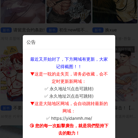
请留意合约条款!
初生new犊不怕old虎
换xue
新书
新书
新书
계약 조항에 유의하세요 平台：MrBlue
어린 사냥개와 늙은 범 平台：mrblue
[성비단] 오장육봉-환혈 平台:MrBlue
公告
第8话
外传2
休假特别篇1
最近又开始封了，下方网域有更新，大家
记得截图！！
▼这是一耽的走失页，请务必收藏，会不
定时更新新网域：
✅ 永久地址1(点击可跳转)
×
✅ 永久地址2(点击可跳转)
▼这是大陆地区网域，会自动跳转最新的
不要养bart
我爱的老板
奶香爆击！【无码】
新书
新书
新书
网域：
브랫은 키우지 마세요! 平台：m.mrblu
내가 사랑하는 보스 平台：MrBlue
宇真偶然在一次送外送时，遇见了拥有奶香费洛蒙的Omega宥赫。因为宥赫突然进入发情期，两人不得不(!)一起度过了一晚。但是，身为男人的宥赫，胸部却流出了某种香甜的液体…?「这该不会…是奶吧？」
✅ https://yidanmh.me/
😘 您的每一次點擊廣告，就是我們堅持下
去的動力！